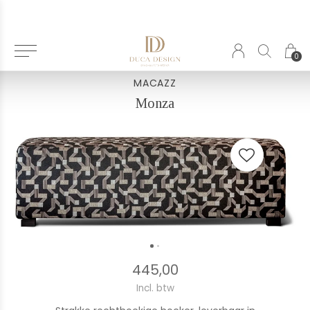
Terug
0
MACAZZ
Monza
445,00
Incl. btw