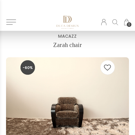
Terug
0
MACAZZ
Zarah chair
-60%
-60%