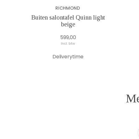
RICHMOND
Buiten salontafel Quinn light
beige
599,00
Incl. btw
Deliverytime
Me