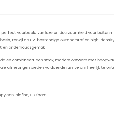
n perfect voorbeeld van luxe en duurzaamheid voor buitenmeu
basis, terwijl de UV-bestendige outdoorstof en high-densit
rt en onderhoudsgemak.
eranda en combineert een strak, modern ontwerp met hoogwaa
le afmetingen bieden voldoende ruimte om heerlijk te ontsp
opyleen, olefine, PU foam