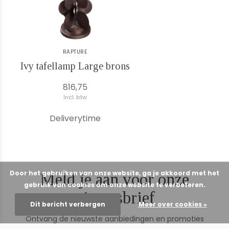
RAPTURE
Ivy tafellamp Large brons
816,75
Incl. btw
Deliverytime
Door het gebruiken van onze website, ga je akkoord met het
Meld je aan voor onze
gebruik van cookies om onze website te verbeteren.
nieuwsbrief
Dit bericht verbergen
Meer over cookies »
Ontvang de nieuwste aanbiedingen en promoties