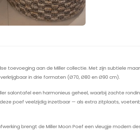
ijdse toevoeging aan de Miller collectie. Met zijn subtiele 
 verkrijgbaar in drie formaten (Ø70, Ø80 en Ø90 cm).
ler salontafel een harmonieus geheel, waarbij zachte rondin
eze poef veelzijdig inzetbaar — als extra zitplaats, voetenb
werking brengt de Miller Moon Poef een vleugje modern design