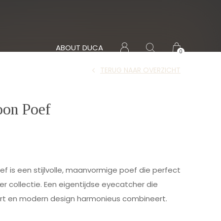
ABOUT DUCA
0
TERUG NAAR OVERZICHT
oon Poef
ef is een stijlvolle, maanvormige poef die perfect
ller collectie. Een eigentijdse eyecatcher die
ort en modern design harmonieus combineert.