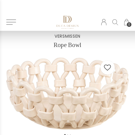
Terug
0
VERSMISSEN
Rope Bowl