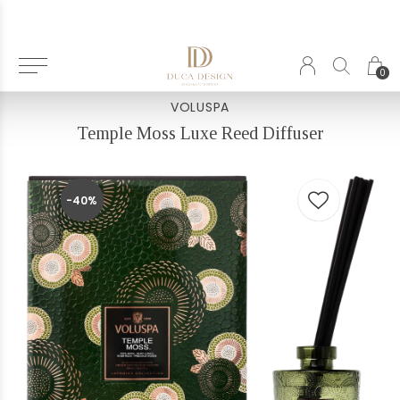
Terug
0
VOLUSPA
Temple Moss Luxe Reed Diffuser
-40%
-40%
-40%