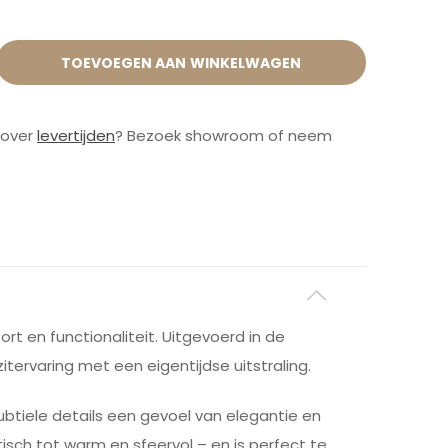
TOEVOEGEN AAN WINKELWAGEN
 over
levertijden
? Bezoek showroom of neem
t en functionaliteit. Uitgevoerd in de
itervaring met een eigentijdse uitstraling.
ubtiele details een gevoel van elegantie en
tisch tot warm en sfeervol – en is perfect te