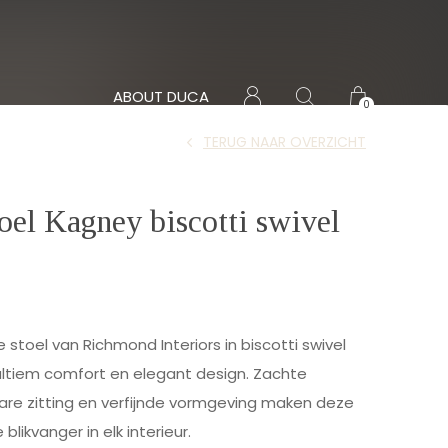
ABOUT DUCA
0
TERUG NAAR OVERZICHT
oel Kagney biscotti swivel
stoel van Richmond Interiors in biscotti swivel
 ultiem comfort en elegant design. Zachte
bare zitting en verfijnde vormgeving maken deze
e blikvanger in elk interieur.