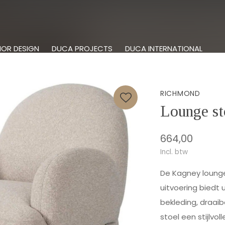
IOR DESIGN
DUCA PROJECTS
DUCA INTERNATIONAL
RICHMOND
Lounge st
664,00
Incl. btw
De Kagney lounge 
uitvoering biedt
bekleding, draai
stoel een stijlvoll