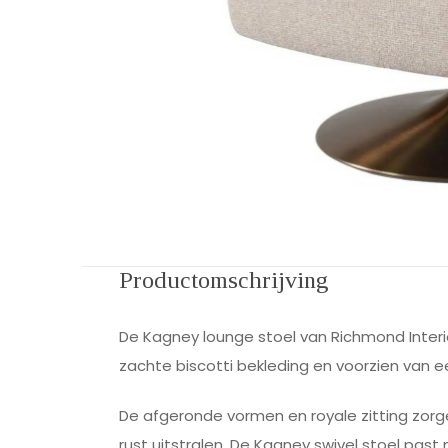
Productomschrijving
De Kagney lounge stoel van Richmond Interio
zachte biscotti bekleding en voorzien van een
De afgeronde vormen en royale zitting zorge
rust uitstralen. De Kagney swivel stoel past