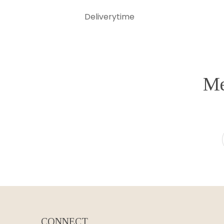
Deliverytime
Me
CONNECT